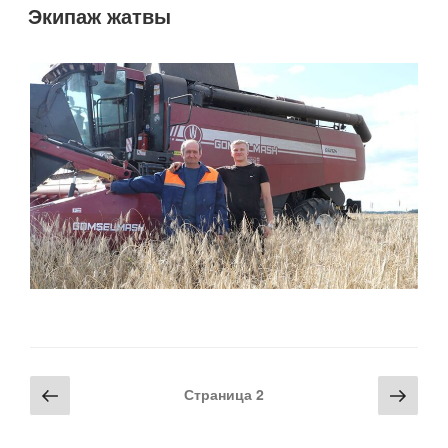
Экипаж жатвы
Навигация
Предыдущая
Сле
Страница
2
по
страница
стра
записям