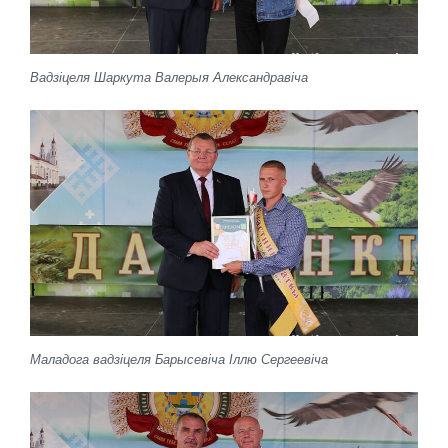
Вадзіцеля Шаркута Валерыя Александравіча
Маладога вадзіцеля Барысевіча Іллю Сергеевіча