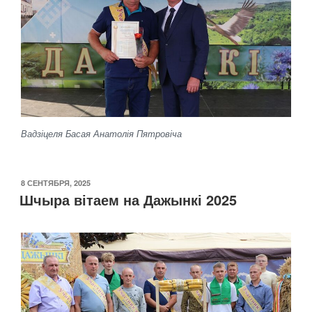
Вадзіцеля Басая Анатолія Пятровіча
ОПУБЛИКОВАНО
8 СЕНТЯБРЯ, 2025
Шчыра вітаем на Дажынкі 2025