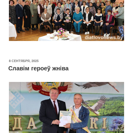
ОПУБЛИКОВАНО
8 СЕНТЯБРЯ, 2025
Славім героеў жніва