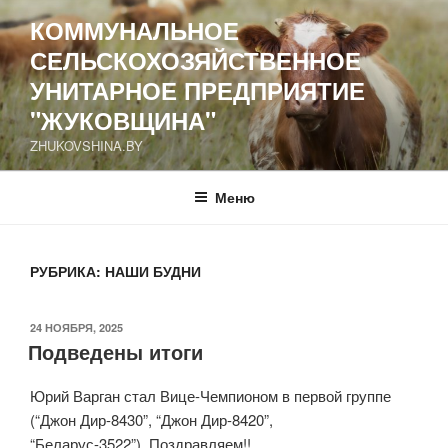
Перейти
КОММУНАЛЬНОЕ
к
СЕЛЬСКОХОЗЯЙСТВЕННОЕ
содержимому
УНИТАРНОЕ ПРЕДПРИЯТИЕ
"ЖУКОВЩИНА"
ZHUKOVSHINA.BY
Меню
РУБРИКА: НАШИ БУДНИ
ОПУБЛИКОВАНО
24 НОЯБРЯ, 2025
Подведены итоги
Юрий Варган стал Вице-Чемпионом в первой группе
(“Джон Дир-8430”, “Джон Дир-8420”,
“Беларус-3522”) .Поздравляем!!