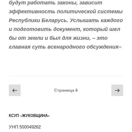
будут работать законы, зависит
эффективность политической системы
Республики Беларусь. Услышать каждого
и подготовить документ, который шел
бы от земли и был для жизни, – это
главная суть всенародного обсуждения
«
Навигация
Предыдущая
Сле
Страница
6
по
страница
стра
записям
КСУП «ЖУКОВЩИНА»
УНП 500049262