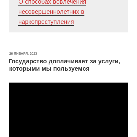
О способах вовлечения
несовершеннолетних в
наркопреступления
ОПУБЛИКОВАНО
26 ЯНВАРЯ, 2023
Государство доплачивает за услуги,
которыми мы пользуемся