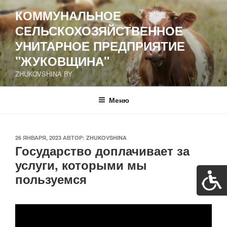
Перейти
КОММУНАЛЬНОЕ
к
СЕЛЬСКОХОЗЯЙСТВЕННОЕ
содержимому
УНИТАРНОЕ ПРЕДПРИЯТИЕ
"ЖУКОВЩИНА"
ZHUKOVSHINA.BY
Меню
ОПУБЛИКОВАНО
26 ЯНВАРЯ, 2023
АВТОР:
ZHUKOVSHINA
Государство доплачивает за
услуги, которыми мы
пользуемся