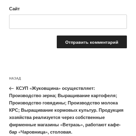
Сайт
Навигация
Предыдущая
НАЗАД
по
запись:
записям
КСУП «Жуковщина» осуществляет:
Производство зерна; Выращивание картофеля;
Производство говядины; Производство молока
КРС; Выращивание кормовых культур. Продукция
хозяйства реализуется через собственные
фирменные магазины «Ветразь», работают кафе-
бар «Чаровница», столовая.