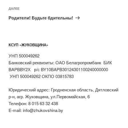
Следующая
ДАЛЕЕ
запись
Родители! Будьте бдительны!
КСУП «ЖУКОВЩИНА»
УНП 500049262
Банковский реквизиты: ОАО Белагропромбанк БИК
BAPBBY2Х р/с BY10BAPB30124301100240000000
УНП 500049262 ОКПО 03815783
Юридический адрес: Гродненская область, Дятловский
р-н, агр. Жуковщина, ул.Первомайская, 6
Телефон: 8 015 63 32 438
E-mail: info@zhukovshina.by