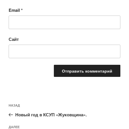
Email
*
Сайт
Навигация
Предыдущая
НАЗАД
по
запись:
записям
Новый год в КСУП «Жуковщина».
Следующая
ДАЛЕЕ