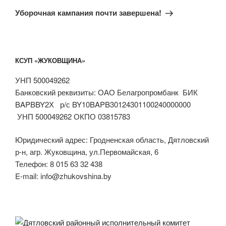
запись
Уборочная кампания почти завершена!
КСУП «ЖУКОВЩИНА»
УНП 500049262
Банковский реквизиты: ОАО Белагропромбанк БИК
BAPBBY2Х р/с BY10BAPB30124301100240000000
УНП 500049262 ОКПО 03815783
Юридический адрес: Гродненская область, Дятловский
р-н, агр. Жуковщина, ул.Первомайская, 6
Телефон: 8 015 63 32 438
E-mail: info@zhukovshina.by