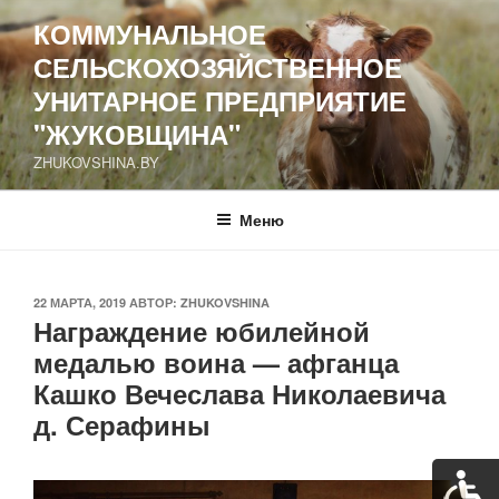
Перейти
КОММУНАЛЬНОЕ
к
СЕЛЬСКОХОЗЯЙСТВЕННОЕ
содержимому
УНИТАРНОЕ ПРЕДПРИЯТИЕ
"ЖУКОВЩИНА"
ZHUKOVSHINA.BY
Меню
ОПУБЛИКОВАНО
22 МАРТА, 2019
АВТОР:
ZHUKOVSHINA
Награждение юбилейной
медалью воина — афганца
Кашко Вечеслава Николаевича
д. Серафины