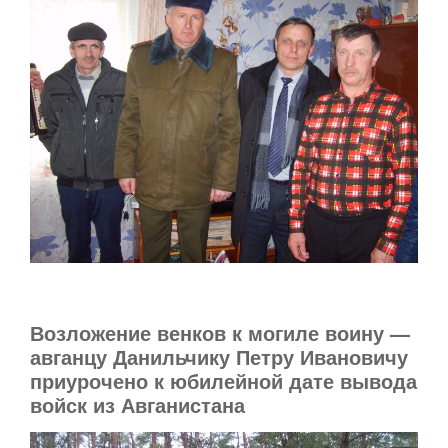
Возложение венков к могиле воину —
авганцу Данильчику Петру Ивановичу
приурочено к юбилейной дате вывода
войск из Авганистана