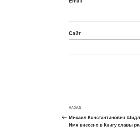
Email
*
Сайт
Навигация
Предыдущая
НАЗАД
по
запись:
Михаил Константинович Шидл
записям
Имя внесено в Книгу славы ра