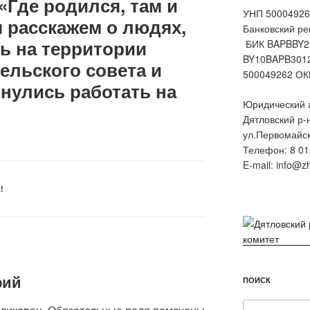
«Где родился, там и
УНП 50004926
 расскажем о людях,
Банковский ре
ь на территории
БИК BAPBBY2
BY10BAPB301
ельского совета и
500049262 ОК
нулись работать на
Юридический а
Дятловский р-
ул.Первомайск
Телефон: 8 01
E-mail: info@z
!
рий
ПОИСК
Искать: