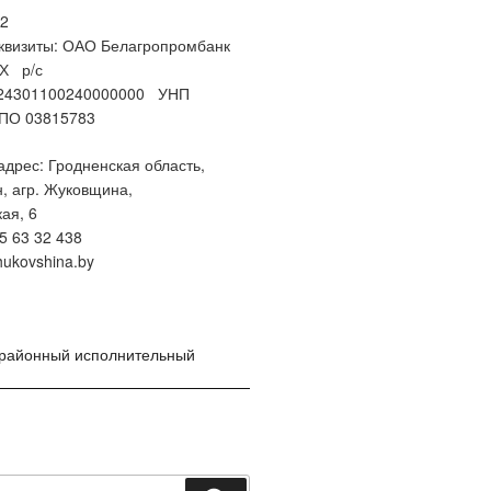
2
квизиты: ОАО Белагропромбанк
Х р/с
24301100240000000 УНП
ПО 03815783
дрес: Гродненская область,
н, агр. Жуковщина,
ая, 6
5 63 32 438
hukovshina.by