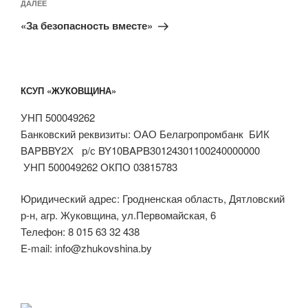
Следующая
ДАЛЕЕ
запись
«За безопасность вместе»
КСУП «ЖУКОВЩИНА»
УНП 500049262
Банковский реквизиты: ОАО Белагропромбанк БИК
BAPBBY2Х р/с BY10BAPB30124301100240000000
УНП 500049262 ОКПО 03815783
Юридический адрес: Гродненская область, Дятловский
р-н, агр. Жуковщина, ул.Первомайская, 6
Телефон: 8 015 63 32 438
E-mail: info@zhukovshina.by