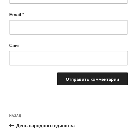
Email
*
Сайт
Навигация
Предыдущая
НАЗАД
по
запись:
записям
День народного единства