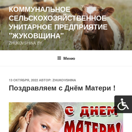
Перейти
КОММУНАЛЬНОЕ
к
СЕЛЬСКОХОЗЯЙСТВЕННОЕ
содержимому
УНИТАРНОЕ ПРЕДПРИЯТИЕ
"ЖУКОВЩИНА"
ZHUKOVSHINA.BY
Меню
ОПУБЛИКОВАНО
13 ОКТЯБРЯ, 2022
АВТОР:
ZHUKOVSHINA
Поздравляем с Днём Матери !